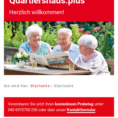
Quartiershaus.plus
Herzlich willkommen!
Sie sind hier:
Startseite
/
Startseite
Vereinbaren Sie jetzt Ihren
kostenlosen Probetag
unter
040 6970750-250 oder über unser
Kontaktformular
.