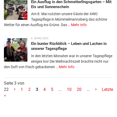
Ein Ausflug in den Schmetterlingsgarten – Mit
Eis und Sonnenschein
Am 8. Mai nutzten unsere Gäste der AWO
Tagespflege in Mümmelmannsberg das schöne
Wetter für einen Ausflug ins Grüne. Das
… Mehr Info
6. MÄRZ 2025
Ein bunter Rückblick – Leben und Lachen in
unserer Tagespflege
In den letzten Monaten war in unserer Tagespflege
einiges los! Die Weihnachtszeit brachte nicht nur
den Duft von frisch gebackenen
… Mehr Info
Seite 3 von
‹
›
22
1
2
3
4
5
...
10
20
...
Letzte
»